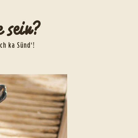
 sein?
ich ka Sünd‘!