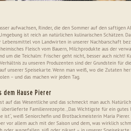
asser aufwachsen, Rinder, die den Sommer auf den saftigen 
mgebung ist reich an natürlichen kulinarischen Schätzen. Dahe
er Lebensmittel von Landwirten in unserer Nachbarschaft be
 heimisches Fleisch vom Bauern, Milchprodukte aus der verw
nd um die Teichalm: Frischer geht nicht, besser auch nicht!
Verhältnis zu unseren Produzenten sind der Grundstein für die
auf unserer Speisekarte. Wenn man weiß, wo die Zutaten h
olen – und das machen wir jeden Tag.
s dem Hause Pierer
t auf das Wesentliche und das schmeckt man auch. Natürlich
 überlieferte Familienrezepte. „Das Wichtigste für ein gutes 
he ist“, weiß Seniorchefin und Brotbackmeisterin Maria Piere
ber vor allem auch mit der Saison und dem, was wirklich sch
 oder ausgefallen, süß oder pikant – in unserer Speisekarte f