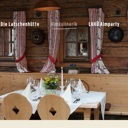
Die Latschenhütte
Almkulinarik
LAHÜ Almparty