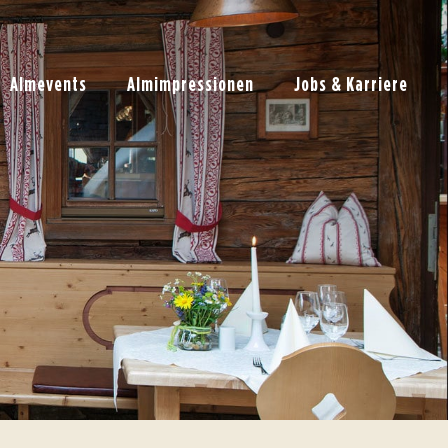
Almevents
Almimpressionen
Jobs & Karriere