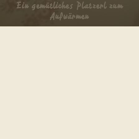
Ein gemütliches Platzerl zum
Aufwärmen
Authentisch & gemütlich – Unsere LAHÜ
Aufi auf die Alm, auftanken und ausgiebig
feiern! Das Leben, die Leute und besondere
Augenblicke!
Wanderpause, Familienfeier oder Genussmomente. Direkt am
Teichalmsee auf 1.200 m Seehöhe treffen Sportler,
Feinschmecker, Partybegeisterte, Einheimische und Gäste in
trendig-gemütlicher Atmosphäre zur lässigen Einkehr
zusammen. Seit 1984 ist die Latschenhütte der Familie Pierer
ein Ort zum Ausruhen, Genießen und Feiern für Jung und Alt!
Was uns am Herzen liegt: Dass sich jeder bei uns einfach
wohlfühlt.