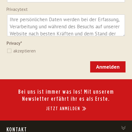
Privacytext
Privacy*
akzeptieren
Anmelden
Bei uns ist immer was los! Mit unserem
Newsletter erfährt ihr es als Erste.
JETZT ANMELDEN
KONTAKT